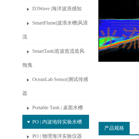
D3Wave |海洋波浪感知
SmartFlume|波浪水槽|风浪
流
SmartTank|造波造流造风
拖曳
OceanLab Sensor|测试传感
器
Portable Tank | 桌面水槽
PO | 内波地转实验水槽
产品规格
PO | 物理海洋实验仪器