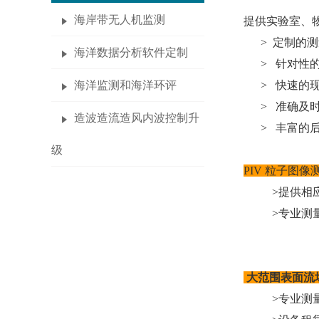
海岸带无人机监测
提供实验室、
>
定制的测
海洋数据分析软件定制
>
针对性
海洋监测和海洋环评
>
快速的
>
准确及
造波造流造风内波控制升
>
丰富的
级
PIV 粒子图
>提供相
>
专业测
大范围表面流
>
专业测