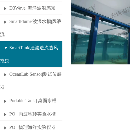
D3Wave |海洋波浪感知
SmartFlume|波浪水槽|风浪
流
SmartTank|造波造流造风
拖曳
OceanLab Sensor|测试传感
器
Portable Tank | 桌面水槽
PO | 内波地转实验水槽
PO | 物理海洋实验仪器