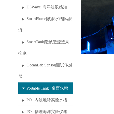
D3Wave |海洋波浪感知
SmartFlume|波浪水槽|风浪
流
SmartTank|造波造流造风
拖曳
OceanLab Sensor|测试传感
器
Portable Tank | 桌面水槽
PO | 内波地转实验水槽
PO | 物理海洋实验仪器