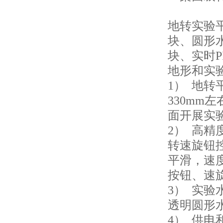
地转实验
块、圆形
块、实时
地形和实
1） 地转
330mm
面开展实
2） 高
转速旋钮
平滑，速度
按钮、速
3） 实验
透明圆形水
4） 供电