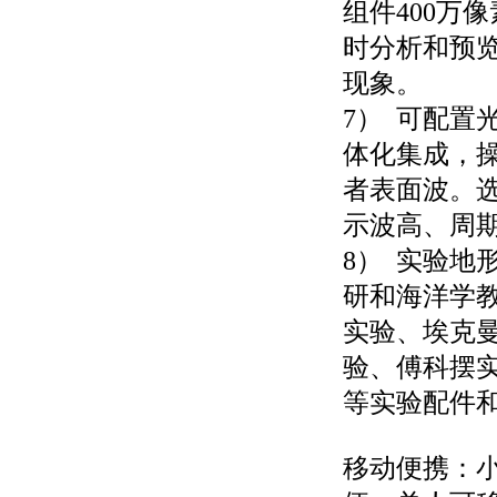
组件400万
时分析和预览
现象。
7） 可配置
体化集成，
者表面波。
示波高、周
8） 实验地
研和海洋学
实验、埃克
验、傅科摆
等实验配件
移动便携：