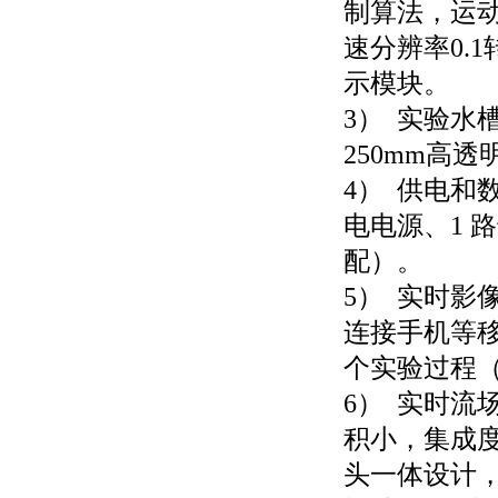
制算法，运动
速分辨率0.
示模块。
3） 实验水槽
250mm高透
4） 供电和
电电源、1 
配）。
5） 实时影
连接手机等
个实验过程
6） 实时流
积小，集成
头一体设计