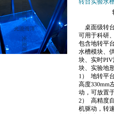
转台实验水槽
桌面级转台
可用于科研
包含地转平
水槽模块、
块、实时PI
块、实验地
1） 地转平台
高度330m
动，可放置
2） 高精度
机驱动，转