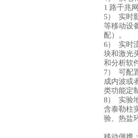
1 路千
5） 实
等移动设
配）。
6） 实
块和激光头
和分析软
7） 可
成内波或
类功能定
8） 实
含泰勒柱
验、热盐
移动便携