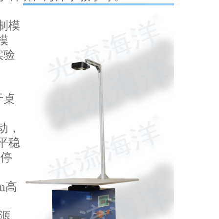
制模
模
实验
于桌
动，
平稳
启停
m高
电源、